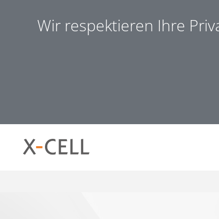
Wir respektieren Ihre Pri
Notwendig (8)
Präferen
Notwendig
Notwendige Cookies helfen dabei, eine Webseite nutzb
ermöglichen. Die Webseite kann ohne diese Cookies nich