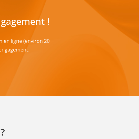
ngagement !
en ligne (environ 20
s engagement.
 ?