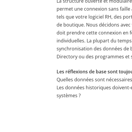
La structure ouverte et modulaire 
permet une connexion sans faille 
PHPSESSID
X-Cell
Behält die Zustände d
tels que votre logiciel RH, des por
de boutique. Nous décidons avec 
doit prendre cette connexion en f
individuelles. La plupart du temps,
synchronisation des données de b
Directory ou des programmes et 
Les réflexions de base sont toujou
Quelles données sont nécessaires 
Les données historiques doivent-e
systèmes ?