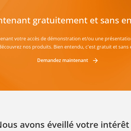
ntenant gratuitement et sans e
ant votre accès de démonstration et/ou une présentation 
découvrez nos produits. Bien entendu, c'est gratuit et san
Demandez maintenant
ous avons éveillé votre intérêt