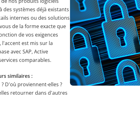
de nos produits logiciels
à des systèmes déjà existants
es Benutzers bei allen Seitenanfragen bei.
tails internes ou des solutions
vous de la forme exacte que
onction de vos exigences
 l'accent est mis sur la
ase avec SAP, Active
services comparables.
rs similaires :
? D'où proviennent-elles ?
lles retourner dans d'autres