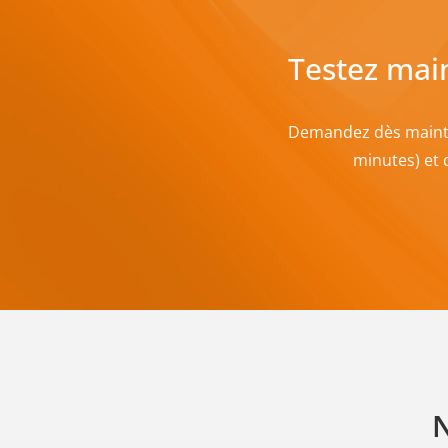
Testez mai
Demandez dès mainten
minutes) et 
N