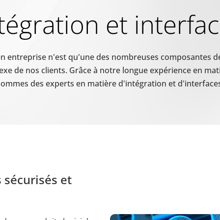
tégration et interfa
prüfen, ob der Browser des Benutzers Cookies unterstützt.
en entreprise n'est qu'une des nombreuses composantes d
xe de nos clients. Grâce à notre longue expérience en mati
rwendet, um zwischen Menschen und Bots zu unterscheiden. Dies ist
sommes des experts en matière d'intégration et d'interfaces
erichte über die Nutzung Ihrer Website zu erstellen.
pam zu erkennen und die Sicherheit der Webseite zu verbessern.
mungsstatus des Benutzers für Cookies auf der aktuellen Domäne.
 sécurisés et
mungsstatus des Benutzers für Cookies auf der aktuellen Domäne.