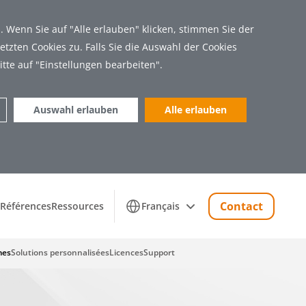
 Wenn Sie auf "Alle erlauben" klicken, stimmen Sie der
tzten Cookies zu. Falls Sie die Auswahl der Cookies
itte auf "Einstellungen bearbeiten".
Auswahl erlauben
Alle erlauben
Marketing (11)
Contact
Références
Ressources
Français
mes
Solutions personnalisées
Licences
Support
 Zugriff auf sichere Bereiche der Webseite