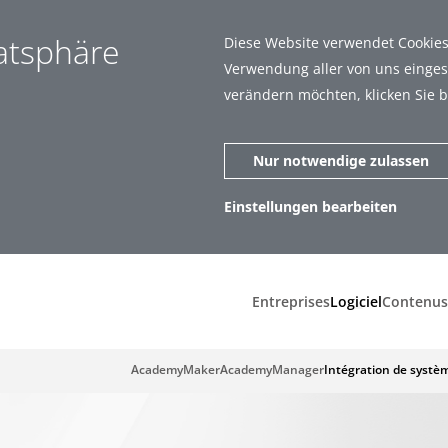
vatsphäre
Diese Website verwendet Cookies.
Verwendung aller von uns eingese
verändern möchten, klicken Sie b
Nur notwendige zulassen
Einstellungen bearbeiten
zen (1)
Statistiken (5)
Entreprises
Logiciel
Contenus
AcademyMaker
AcademyManager
Intégration de systè
ar zu machen, indem sie Grundfunktionen wie Seitennavigation und
t richtig funktionieren.