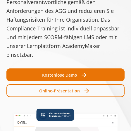
Personalverantwortliche gemäß den
Speic
Anforderungen des AGG und reduzieren Sie
test_cookie
Google
Verwendet, um zu
1 Tag
Haftungsrisiken für Ihre Organisation. Das
überprüfen, ob der
Compliance-Training ist individuell anpassbar
Browser des
und mit jedem SCORM-fähigen LMS oder mit
Benutzers Cookies
unserer Lernplattform AcademyMaker
unterstützt.
einsetzbar.
__cf_bm [x3]
Getapp
Dieser Cookie wird
1 Tag
LinkedIn
verwendet, um
Software
zwischen
Kostenlose Demo
Advice
Menschen und Bots
zu unterscheiden.
Online-Präsentation
Dies ist vorteilhaft
für die Website, um
gültige Berichte
über die Nutzung
Ihrer Website zu