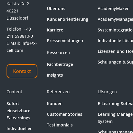
Kaistraße 2
Über uns
AcademyMaker
40221
Düsseldorf
Kundenorientierung
AcademyManage
Telefon:
+49
Karriere
Systemintegrati
211 598810-0
Pressemeldungen
Individuelle Lös
E-Mail:
info@x-
cell.com
Lizenzen und Ho
Ressourcen
Schulungen & Su
Fachbeiträge
Kontakt
Insights
Content
Referenzen
Lösungen
Sofort
Kunden
E-Learning-Softw
einsetzbare
Customer Stories
Learning Manag
E‑Learnings
System
Testimonials
Individueller
Schulungsmanag