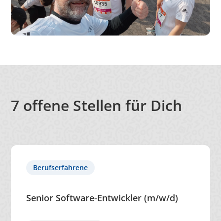
Cookies auf der
aktuellen Domäne.
PHPSESSID
X-Cell
Behält die
Sitzu
Zustände des
Benutzers bei allen
Seitenanfragen bei.
7
offene Stellen für Dich
Berufserfahrene
Senior Software-Entwickler (m/w/d)