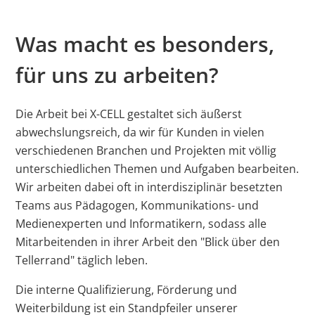
Regelmäßiges, kostenloses Mitarbeiter-
und Sommerfeste, kreative Teambuilding-
Private Internet-Nutzung gestattet
Catering in allen Locations
Maßnahmen)
Was macht es besonders,
Abwechslungsreiche Restaurant- und
Exzellentes Betriebsklima
Foodszene in der Umgebung
Betriebssport (wie Fußball, Badminton oder
für uns zu arbeiten?
Joggen)
Möglichkeit eines Sabbaticals
Die Arbeit bei X-CELL gestaltet sich äußerst
Lockerer Dresscode
abwechslungsreich, da wir für Kunden in vielen
Massagen während der Arbeitszeit
verschiedenen Branchen und Projekten mit völlig
unterschiedlichen Themen und Aufgaben bearbeiten.
Wir arbeiten dabei oft in interdisziplinär besetzten
Teams aus Pädagogen, Kommunikations- und
Medienexperten und Informatikern, sodass alle
Mitarbeitenden in ihrer Arbeit den "Blick über den
Tellerrand" täglich leben.
Die interne Qualifizierung, Förderung und
Weiterbildung ist ein Standpfeiler unserer