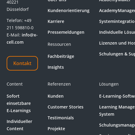
40221
Düsseldorf
Kundenorientierung
AcademyManage
Telefon:
+49
Karriere
Systemintegrati
211 598810-0
Pressemeldungen
Individuelle Lös
E-Mail:
info@x-
cell.com
Lizenzen und Ho
Ressourcen
Schulungen & Su
Fachbeiträge
Kontakt
Insights
Content
Referenzen
Lösungen
Sofort
Kunden
E-Learning-Softw
einsetzbare
Customer Stories
Learning Manag
E‑Learnings
System
Testimonials
Individueller
Schulungsmanag
Content
Projekte