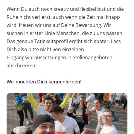
erstellen.
Wenn Du auch noch kreativ und flexibel bist und die
Ruhe nicht verlierst, auch wenn die Zeit mal knapp
bcookie
LinkedIn
Wird verwendet,
1 Jahr
wird, freuen wir uns auf Deine Bewerbung. Wir
um Spam zu
suchen in erster Linie Menschen, die zu uns passen.
erkennen und die
Das genaue Tätigkeitsprofil ergibt sich später. Lass
Sicherheit der
Dich also bitte nicht von einzelnen
Webseite zu
Eingangsvoraussetzungen in Stellenangeboten
verbessern.
abschrecken.
li_gc
LinkedIn
Speichert den
180 T
Zustimmungsstatus
Wir möchten Dich kennenlernen!
des Benutzers für
Cookies auf der
aktuellen Domäne.
CookieConsent
Cookiebot
Speichert den
1 Jahr
Zustimmungsstatus
des Benutzers für