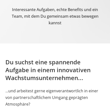
Speic
Interessante Aufgaben, echte Benefits und ein
test_cookie
Google
Verwendet, um zu
1 Tag
Team, mit dem Du gemeinsam etwas bewegen
überprüfen, ob der
kannst
Browser des
Benutzers Cookies
unterstützt.
__cf_bm [x3]
Getapp
Dieser Cookie wird
1 Tag
LinkedIn
verwendet, um
Du suchst eine spannende
Software
zwischen
Aufgabe in einem innovativen
Advice
Menschen und Bots
zu unterscheiden.
Wachstumsunternehmen...
Dies ist vorteilhaft
für die Website, um
...und arbeitest gerne eigenverantwortlich in einer
gültige Berichte
von partnerschaftlichem Umgang geprägten
über die Nutzung
Atmosphäre?
Ihrer Website zu