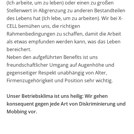
Kollegen auf höchstem Niveau lernen. Für uns, da wir
(Ich arbeite, um zu leben) oder einen zu großen
im Austausch auch immer wieder neue Impulse über
Stellenwert in Abgrenzung zu anderen Bestandteilen
Trends und Entwicklungen erhalten.
des Lebens hat (Ich lebe, um zu arbeiten). Wir bei X-
CELL bemühen uns, die richtigen
Wir bilden in diesen Berufen aus (m/w/d):
Rahmenbedingungen zu schaffen, damit die Arbeit
Fachinformatiker (Systemintegration)
als etwas empfunden werden kann, was das Leben
bereichert.
Fachinformatiker (Anwendungsentwicklung)
Neben den aufgeführten Benefits ist uns
Mediengestalter
freundschaftlicher Umgang auf Augenhöhe und
IT-Systemkaufmann
gegenseitiger Respekt unabhängig von Alter,
Kaufmann für Büromanagement
Firmenzugehörigkeit und Position sehr wichtig.
Du bist interessiert an einer Ausbildung bei X-CELL?
Unser Betriebsklima ist uns heilig: Wir gehen
Bewirb Dich auch, wenn gerade kein passendes
konsequent gegen jede Art von Diskriminierung und
Stellenangebot offen ist!
Mobbing vor.