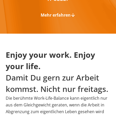
Mehr erfahren
Enjoy your work. Enjoy
Seit 18 Jahren sind wir ein Ausbildungsunternehmen.
your life.
Denn damit haben wir die Gegenwart und die
Damit Du gern zur Arbeit
Zukunft in unserer Hand. Und wir haben dabei die
Erfahrung gemacht, dass es sich für beide Seiten
kommst. Nicht nur freitags.
lohnt, Wissen zu empfangen und weiterzugeben. Für
unsere Auszubildenden, die ihren Beruf durch
Die berühmte Work-Life-Balance kann eigentlich nur
ausgeprägten Praxisbezug und ständigen direkten
aus dem Gleichgewicht geraten, wenn die Arbeit in
Kontakt mit ihren Ausbildern und erfahrenen
Abgrenzung zum eigentlichen Leben gesehen wird