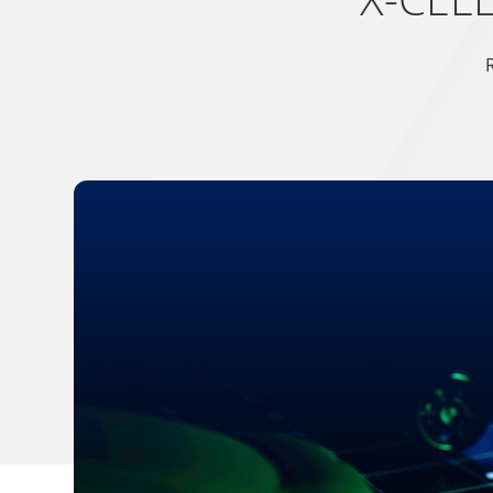
Name
Anbieter
Zweck
R
test_cookie
Google
Verwendet, um zu über
__cf_bm [x3]
Getapp
Dieser Cookie wird ve
LinkedIn
Website, um gültige B
Software
Advice
bcookie
LinkedIn
Wird verwendet, um S
li_gc
LinkedIn
Speichert den Zustim
CookieConsent
Cookiebot
Speichert den Zustim