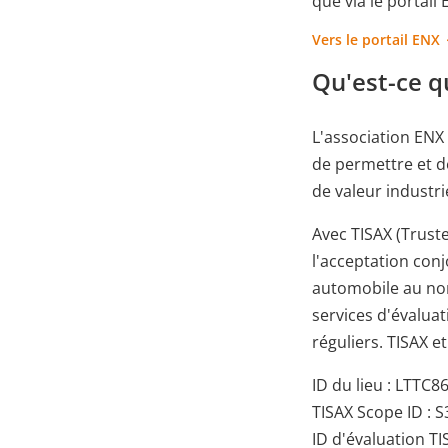
que via le portail 
Vers le portail ENX
Qu'est-ce q
L'association ENX 
de permettre et de
de valeur industrie
Avec TISAX (Trust
l'acceptation conj
automobile au nom
services d'évaluat
réguliers. TISAX e
ID du lieu : LTTC8
TISAX Scope ID : 
ID d'évaluation TI