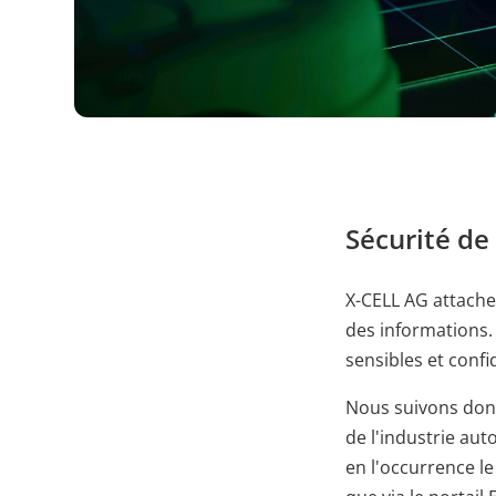
PHPSESSID
X-Cell
Behält die Zustände d
Sécurité de
X-CELL AG attache 
des informations.
sensibles et confid
Nous suivons donc
de l'industrie aut
en l'occurrence le