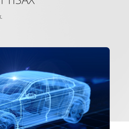
Maximale
Typ
Speicherdauer
X.
1 Tag
HTTP-
Cookie
 vorteilhaft für die
1 Tag
HTTP-
Cookie
1 Jahr
HTTP-
Cookie
180 Tage
HTTP-
Cookie
1 Jahr
HTTP-
Cookie