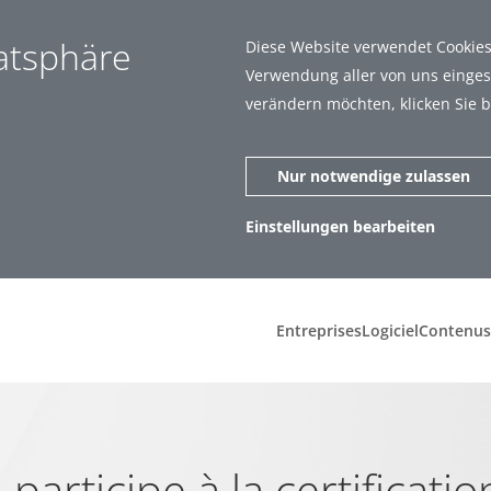
vatsphäre
Diese Website verwendet Cookies.
Verwendung aller von uns eingese
verändern möchten, klicken Sie b
Nur notwendige zulassen
Einstellungen bearbeiten
zen (1)
Statistiken (6)
Entreprises
Logiciel
Contenus
ar zu machen, indem sie Grundfunktionen wie Seitennavigation und
t richtig funktionieren.
participe à la certificati