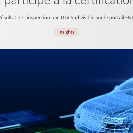
ésultat de l'inspection par TÜV Süd visible sur le portail EN
prüfen, ob der Browser des Benutzers Cookies unterstützt.
Insights
rwendet, um zwischen Menschen und Bots zu unterscheiden. Dies ist
erichte über die Nutzung Ihrer Website zu erstellen.
pam zu erkennen und die Sicherheit der Webseite zu verbessern.
mungsstatus des Benutzers für Cookies auf der aktuellen Domäne.
mungsstatus des Benutzers für Cookies auf der aktuellen Domäne.