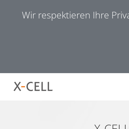
Wir respektieren Ihre Pri
Notwendig (8)
Präferen
Notwendig
Notwendige Cookies helfen dabei, eine Webseite nutzb
ermöglichen. Die Webseite kann ohne diese Cookies nich
X-CELL 