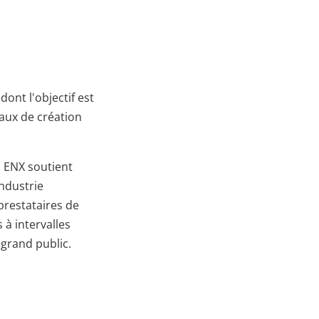
ont l'objectif est
eaux de création
n ENX soutient
industrie
prestataires de
 à intervalles
 grand public.