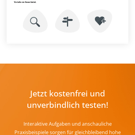
Jetzt kostenfrei und
unverbindlich testen!
Interaktive Aufgaben und anschauliche
Praxisbeispiele sorgen für gleichbleibend hohe