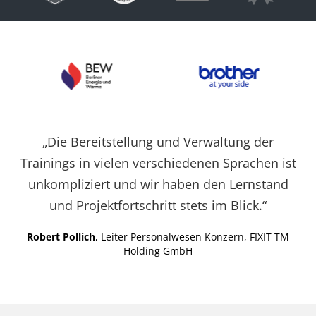
Cookies auf der
aktuellen Domäne.
PHPSESSID
X-Cell
Behält die
Sitzu
Zustände des
Benutzers bei allen
Seitenanfragen bei.
„Die Bereitstellung und Verwaltung der
Trainings in vielen verschiedenen Sprachen ist
unkompliziert und wir haben den Lernstand
und Projektfortschritt stets im Blick.“
Robert Pollich
, Leiter Personalwesen Konzern, FIXIT TM
Holding GmbH