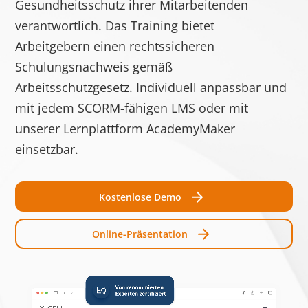
Gesundheitsschutz ihrer Mitarbeitenden
Speic
verantwortlich. Das Training bietet
test_cookie
Google
Verwendet, um zu
1 Tag
Arbeitgebern einen rechtssicheren
überprüfen, ob der
Schulungsnachweis gemäß
Browser des
Arbeitsschutzgesetz. Individuell anpassbar und
Benutzers Cookies
mit jedem SCORM-fähigen LMS oder mit
unterstützt.
unserer Lernplattform AcademyMaker
__cf_bm [x3]
Getapp
Dieser Cookie wird
1 Tag
einsetzbar.
LinkedIn
verwendet, um
Software
zwischen
Advice
Menschen und Bots
Kostenlose Demo
zu unterscheiden.
Dies ist vorteilhaft
Online-Präsentation
für die Website, um
gültige Berichte
über die Nutzung
Ihrer Website zu