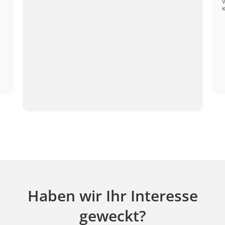
V
K
Haben wir Ihr Interesse
geweckt?