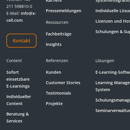
Karriere
Systemintegrati
211 598810-0
Pressemeldungen
Individuelle Lös
E-Mail:
info@x-
cell.com
Lizenzen und Ho
Ressourcen
Schulungen & Su
Fachbeiträge
Kontakt
Insights
Content
Referenzen
Lösungen
Sofort
Kunden
E-Learning-Softw
einsetzbare
Customer Stories
Learning Manag
E‑Learnings
System
Testimonials
Individueller
Schulungsmanag
Content
Projekte
Seminarverwaltu
Beratung &
Services