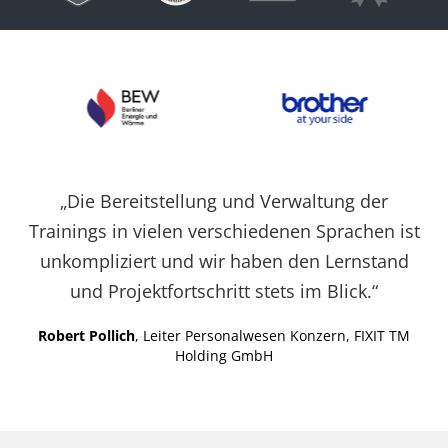
Cookies auf der
aktuellen Domäne.
PHPSESSID
X-Cell
Behält die
Sitzu
Zustände des
Benutzers bei allen
Seitenanfragen bei.
„Die Bereitstellung und Verwaltung der
Trainings in vielen verschiedenen Sprachen ist
unkompliziert und wir haben den Lernstand
und Projektfortschritt stets im Blick.“
Robert Pollich
, Leiter Personalwesen Konzern, FIXIT TM
Holding GmbH