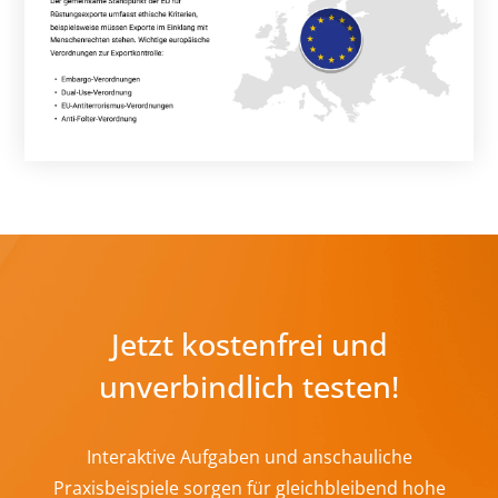
Jetzt kostenfrei und
unverbindlich testen!
Interaktive Aufgaben und anschauliche
Praxisbeispiele sorgen für gleichbleibend hohe