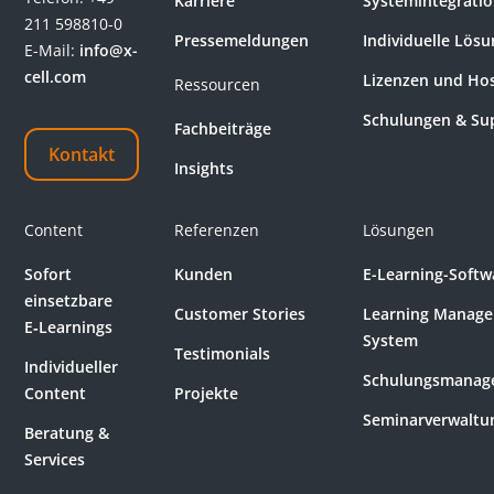
Karriere
Systemintegrati
211 598810-0
Pressemeldungen
Individuelle Lös
E-Mail:
info@x-
cell.com
Lizenzen und Ho
Ressourcen
Schulungen & Su
Fachbeiträge
Kontakt
Insights
Content
Referenzen
Lösungen
Sofort
Kunden
E-Learning-Softw
einsetzbare
Customer Stories
Learning Manag
E‑Learnings
System
Testimonials
Individueller
Schulungsmanag
Content
Projekte
Seminarverwaltu
Beratung &
Services