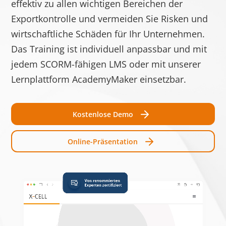
effektiv zu allen wichtigen Bereichen der
Speic
Exportkontrolle und vermeiden Sie Risken und
test_cookie
Google
Verwendet, um zu
1 Tag
wirtschaftliche Schäden für Ihr Unternehmen.
überprüfen, ob der
Das Training ist individuell anpassbar und mit
Browser des
jedem SCORM-fähigen LMS oder mit unserer
Benutzers Cookies
Lernplattform AcademyMaker einsetzbar.
unterstützt.
__cf_bm [x3]
Getapp
Dieser Cookie wird
1 Tag
Kostenlose Demo
LinkedIn
verwendet, um
Software
zwischen
Online-Präsentation
Advice
Menschen und Bots
zu unterscheiden.
Dies ist vorteilhaft
für die Website, um
gültige Berichte
über die Nutzung
Ihrer Website zu