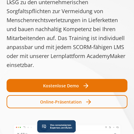
LkSG zu den unternehmerischen
Speic
Sorgfaltspflichten zur Vermeidung von
test_cookie
Google
Verwendet, um zu
1 Tag
Menschenrechtsverletzungen in Lieferketten
überprüfen, ob der
und bauen nachhaltig Kompetenz bei Ihren
Browser des
Mitarbeitenden auf. Das Training ist individuell
Benutzers Cookies
anpassbar und mit jedem SCORM-fähigen LMS
unterstützt.
oder mit unserer Lernplattform AcademyMaker
__cf_bm [x3]
Getapp
Dieser Cookie wird
1 Tag
einsetzbar.
LinkedIn
verwendet, um
Software
zwischen
Advice
Menschen und Bots
Kostenlose Demo
zu unterscheiden.
Dies ist vorteilhaft
Online-Präsentation
für die Website, um
gültige Berichte
über die Nutzung
Ihrer Website zu