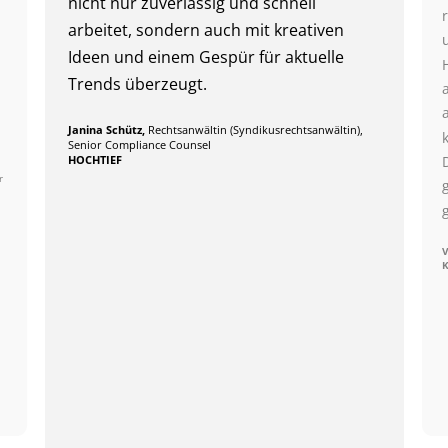
nicht nur zuverlässig und schnell
arbeitet, sondern auch mit kreativen
Ideen und einem Gespür für aktuelle
Trends überzeugt.
Janina Schütz,
Rechtsanwältin (Syndikusrechtsanwältin),
Senior Compliance Counsel
HOCHTIEF
r
V
K