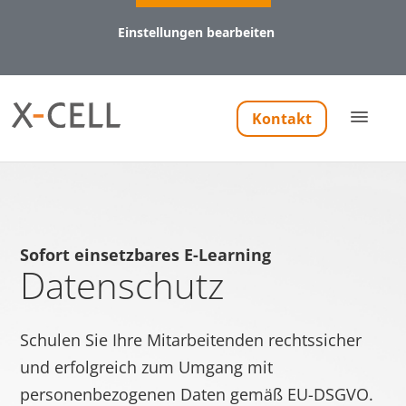
Einstellungen bearbeiten
Notwendig (8)
Kontakt
Präferenzen (1)
Statistiken (5)
Marketing (11)
Notwendig
Sofort einsetzbares E-Learning
Notwendige Cookies helfen dabei, eine Webseite nutzbar
Datenschutz
zu machen, indem sie Grundfunktionen wie
Seitennavigation und Zugriff auf sichere Bereiche der
Webseite ermöglichen. Die Webseite kann ohne diese
Schulen Sie Ihre Mitarbeitenden rechtssicher
Cookies nicht richtig funktionieren.
und erfolgreich zum Umgang mit
personenbezogenen Daten gemäß EU-DSGVO.
Name
Anbieter
Zweck
Maxi