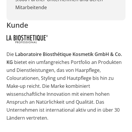
Cookies auf der
Mitarbeitende
aktuellen Domäne.
Kunde
PHPSESSID
X-Cell
Behält die
Sitzu
Zustände des
Benutzers bei allen
Seitenanfragen bei.
Die
Laboratoire Biosthétique Kosmetik GmbH & Co.
KG
bietet ein umfangreiches Portfolio an Produkten
und Dienstleistungen, das von Haarpflege,
Colourationen, Styling und Hautpflege bis hin zu
Make-up reicht. Die Marke kombiniert
wissenschaftliche Innovation mit einem hohen
Anspruch an Natürlichkeit und Qualität. Das
Unternehmen ist international aktiv und in über 30
Ländern vertreten.