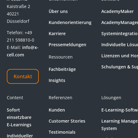
Kaistraße 2
Über uns
AcademyMaker
40221
Düsseldorf
Kundenorientierung
AcademyManage
Telefon:
+49
Karriere
Systemintegrati
211 598810-0
Pressemeldungen
Individuelle Lös
E-Mail:
info@x-
cell.com
Lizenzen und Ho
Ressourcen
Schulungen & Su
Fachbeiträge
Kontakt
Insights
Content
Referenzen
Lösungen
Sofort
Kunden
E-Learning-Softw
einsetzbare
Customer Stories
Learning Manag
E‑Learnings
System
Testimonials
Individueller