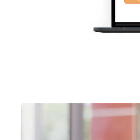
PHPSESSID
X-Cell
Behält die Zustände d