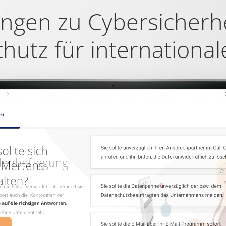
ngen zu Cybersicherh
prüfen, ob der Browser des Benutzers Cookies unterstützt.
hutz für internationa
rwendet, um zwischen Menschen und Bots zu unterscheiden. Dies ist
erichte über die Nutzung Ihrer Website zu erstellen.
pam zu erkennen und die Sicherheit der Webseite zu verbessern.
mungsstatus des Benutzers für Cookies auf der aktuellen Domäne.
mungsstatus des Benutzers für Cookies auf der aktuellen Domäne.