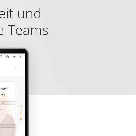
Maximale
Typ
eit und
Speicherdauer
1 Tag
HTTP-
le Teams
Cookie
 vorteilhaft für die
1 Tag
HTTP-
Cookie
1 Jahr
HTTP-
Cookie
180 Tage
HTTP-
Cookie
1 Jahr
HTTP-
Cookie