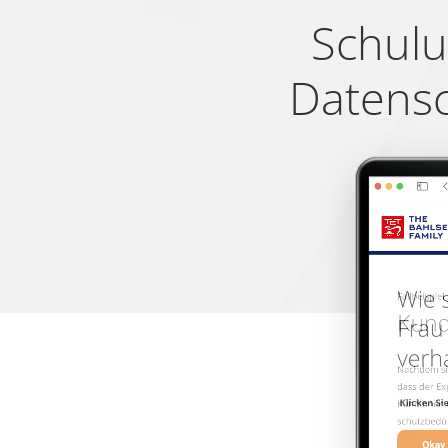
Name
Anbieter
Zweck
Schulu
test_cookie
Google
Verwendet, um zu über
Datensc
__cf_bm [x3]
Getapp
Dieser Cookie wird ve
LinkedIn
Website, um gültige B
Software
Advice
bcookie
LinkedIn
Wird verwendet, um S
li_gc
LinkedIn
Speichert den Zustim
CookieConsent
Cookiebot
Speichert den Zustim