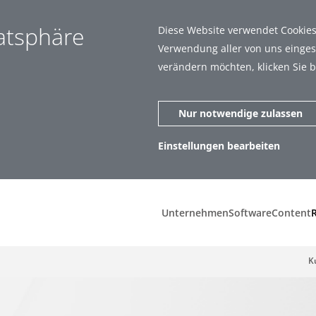
vatsphäre
Diese Website verwendet Cookies.
Verwendung aller von uns eingese
verändern möchten, klicken Sie b
Nur notwendige zulassen
Einstellungen bearbeiten
zen (1)
Statistiken (6)
Unternehmen
Software
Content
K
ar zu machen, indem sie Grundfunktionen wie Seitennavigation und
t richtig funktionieren.