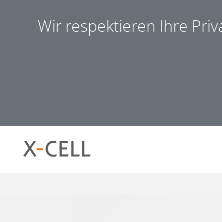
Wir respektieren Ihre Pri
Notwendig (8)
Präferen
Notwendig
Notwendige Cookies helfen dabei, eine Webseite nutzb
ermöglichen. Die Webseite kann ohne diese Cookies nich