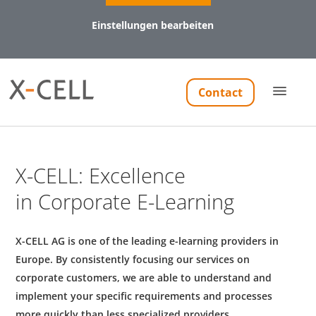
Einstellungen bearbeiten
Notwendig (8)
Contact
Präferenzen (1)
Statistiken (6)
Marketing (18)
X-CELL:
Excellence
Notwendig
in Corporate
E-Learning
Notwendige Cookies helfen dabei, eine Webseite nutzbar
zu machen, indem sie Grundfunktionen wie
Seitennavigation und Zugriff auf sichere Bereiche der
X-CELL AG
is one of the leading e-learning providers in
Webseite ermöglichen. Die Webseite kann ohne diese
Europe. By consistently focusing our services on
Cookies nicht richtig funktionieren.
corporate customers, we are able to understand and
implement your specific requirements and processes
more quickly than less specialized providers.
Name
Anbieter
Zweck
Maxi