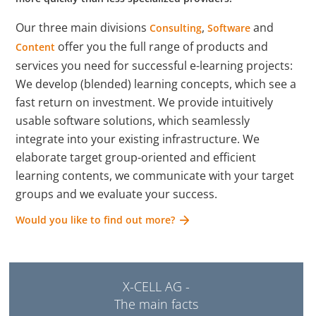
Speic
Our three main divisions
,
and
Consulting
Software
test_cookie
Google
Verwendet, um zu
1 Tag
offer you the full range of products and
Content
überprüfen, ob der
services you need for successful e-learning projects:
Browser des
We develop (blended) learning concepts, which see a
Benutzers Cookies
fast return on investment. We provide intuitively
unterstützt.
usable software solutions, which seamlessly
integrate into your existing infrastructure. We
__cf_bm [x3]
Getapp
Dieser Cookie wird
1 Tag
elaborate target group-oriented and efficient
LinkedIn
verwendet, um
learning contents, we communicate with your target
Software
zwischen
groups and we evaluate your success.
Advice
Menschen und Bots
zu unterscheiden.
Would you like to find out more?
Dies ist vorteilhaft
für die Website, um
gültige Berichte
X-CELL AG -
über die Nutzung
The main facts
Ihrer Website zu