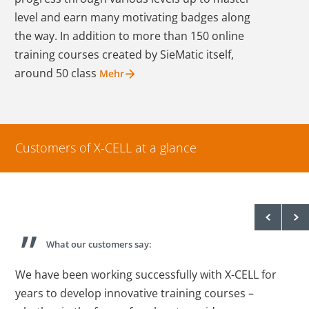
Cookies auf der
level and earn many motivating badges along
aktuellen Domäne.
the way. In addition to more than 150 online
training courses created by SieMatic itself,
PHPSESSID
X-Cell
Behält die
Sitzu
around 50 class
Mehr
Zustände des
Benutzers bei allen
Seitenanfragen bei.
Customers of
X-CELL
at a glance
What our customers say:
s
We have been working successfully with X-CELL for
T
years to develop innovative training courses –
m