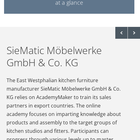
at a glance
erstellen.
bcookie
LinkedIn
Wird verwendet,
1 Jahr
um Spam zu
erkennen und die
Sicherheit der
SieMatic Möbelwerke
Webseite zu
GmbH & Co. KG
verbessern.
li_gc
LinkedIn
Speichert den
180 T
The East Westphalian kitchen furniture
Zustimmungsstatus
manufacturer SieMatic Möbelwerke GmbH & Co.
des Benutzers für
KG relies on AcademyMaker to train its sales
Cookies auf der
partners in export countries. The online
aktuellen Domäne.
academy focuses on imparting knowledge about
products and assembly to the target groups of
CookieConsent
Cookiebot
Speichert den
1 Jahr
Zustimmungsstatus
kitchen studios and fitters. Participants can
des Benutzers für
progress through various levels up to master