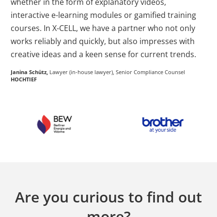
w
whether in the form of explanatory videos,
t
interactive e-learning modules or gamified training
s
al
courses. In X-CELL, we have a partner who not only
T
works reliably and quickly, but also impresses with
p
r
creative ideas and a keen sense for current trends.
e
w
Janina Schütz,
Lawyer (in-house lawyer), Senior Compliance Counsel
c
HOCHTIEF
c
d
Vi
K
Are you curious to find out
more?