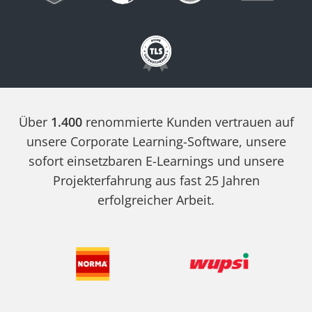
Cookies auf der
aktuellen Domäne.
PHPSESSID
X-Cell
Behält die
Sitzu
Zustände des
Benutzers bei allen
Seitenanfragen bei.
Über
1.400
renommierte Kunden vertrauen auf
unsere Corporate Learning-Software, unsere
sofort einsetzbaren E-Learnings und unsere
Projekterfahrung aus fast 25 Jahren
erfolgreicher Arbeit.