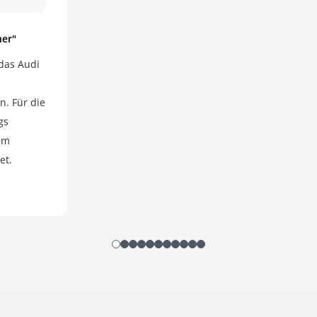
ner"
das Audi
n. Für die
gs
dem
et.