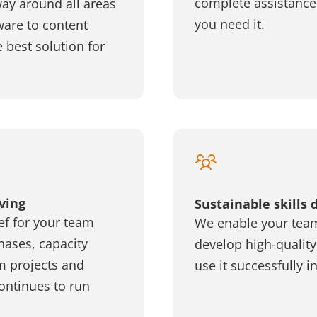
complete assistance
ay around all areas
you need it.
ware to content
e best solution for
aving
Sustainable skills
ef for your team
We enable your tea
hases, capacity
develop high-quality
m projects and
use it successfully i
ontinues to run