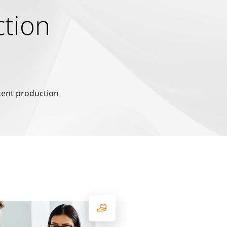
Maximale
Typ
ction
Speicherdauer
1 Tag
HTTP-
Cookie
 vorteilhaft für die
1 Tag
HTTP-
Cookie
tent production
1 Jahr
HTTP-
Cookie
180 Tage
HTTP-
Cookie
1 Jahr
HTTP-
Cookie