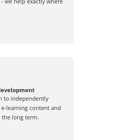
 - we help exactly where
 development
m to independently
 e-learning content and
n the long term.