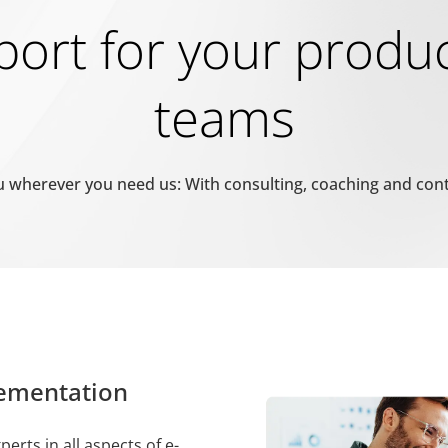
ort for your produ
prüfen, ob der Browser des Benutzers Cookies unterstützt.
teams
rwendet, um zwischen Menschen und Bots zu unterscheiden. Dies ist
erichte über die Nutzung Ihrer Website zu erstellen.
 wherever you need us: With consulting, coaching and con
pam zu erkennen und die Sicherheit der Webseite zu verbessern.
mungsstatus des Benutzers für Cookies auf der aktuellen Domäne.
lementation
mungsstatus des Benutzers für Cookies auf der aktuellen Domäne.
perts in all aspects of e-