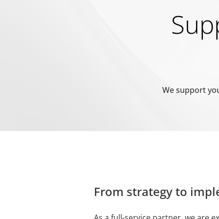
Name
Anbieter
Zweck
Supp
test_cookie
Google
Verwendet, um zu über
__cf_bm [x3]
Getapp
Dieser Cookie wird ve
LinkedIn
Website, um gültige B
We support you
Software
Advice
bcookie
LinkedIn
Wird verwendet, um S
li_gc
LinkedIn
Speichert den Zustim
From strategy to imp
CookieConsent
Cookiebot
Speichert den Zustim
As a full-service partner, we are ex