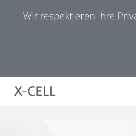
Wir respektieren Ihre Pri
Notwendig (8)
Präferen
Notwendig
Notwendige Cookies helfen dabei, eine Webseite nutzb
ermöglichen. Die Webseite kann ohne diese Cookies nich