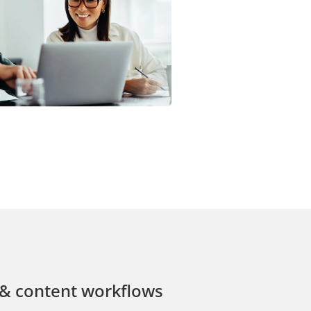
Sitzung
HTTP-
Cookie
 & content workflows