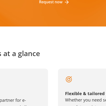
Request now
 at a glance
Flexible & tailored
Whether you need se
partner for e-