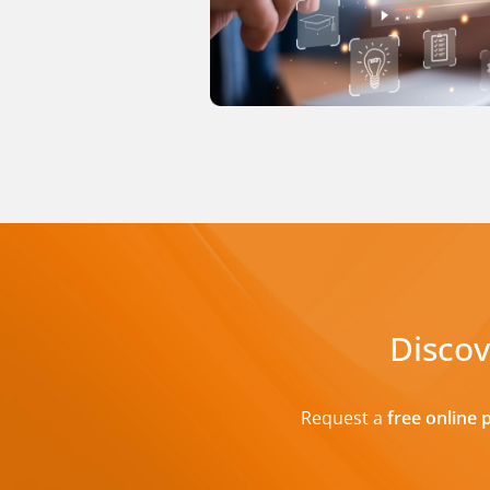
Discov
Request a
free online 