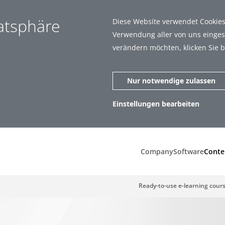
vatsphäre
Diese Website verwendet Cookies.
Verwendung aller von uns eingese
verändern möchten, klicken Sie b
Nur notwendige zulassen
Einstellungen bearbeiten
zen (1)
Statistiken (5)
Company
Software
Conte
Ready-to-use e-learning cour
ar zu machen, indem sie Grundfunktionen wie Seitennavigation und
t richtig funktionieren.