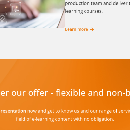
production team and deliver 
learning courses.
Learn more
er our offer - flexible and non-
presentation
now and get to know us and our range of servi
field of e-learning content with no obligation.