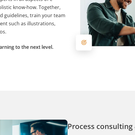
olistic know-how. Together,
es Benutzers bei allen Seitenanfragen bei.
d guidelines, train your team
ent such as illustrations,
os.
arning to the next level.
Process consulting