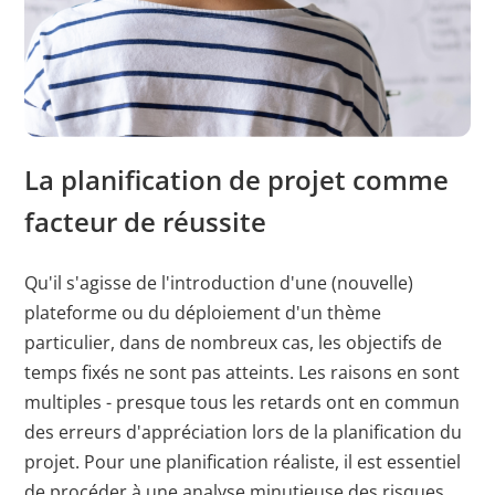
erstellen.
bcookie
LinkedIn
Wird verwendet,
1 Jahr
um Spam zu
erkennen und die
Sicherheit der
La planification de projet comme
Webseite zu
verbessern.
facteur de réussite
li_gc
LinkedIn
Speichert den
180 T
Qu'il s'agisse de l'introduction d'une (nouvelle)
Zustimmungsstatus
plateforme ou du déploiement d'un thème
des Benutzers für
particulier, dans de nombreux cas, les objectifs de
Cookies auf der
temps fixés ne sont pas atteints. Les raisons en sont
aktuellen Domäne.
multiples - presque tous les retards ont en commun
des erreurs d'appréciation lors de la planification du
CookieConsent
Cookiebot
Speichert den
1 Jahr
Zustimmungsstatus
projet. Pour une planification réaliste, il est essentiel
des Benutzers für
de procéder à une analyse minutieuse des risques