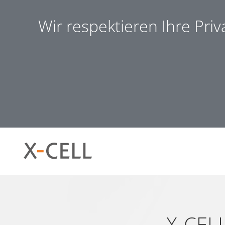
Wir respektieren Ihre Pri
Notwendig (8)
Präferen
Notwendig
Notwendige Cookies helfen dabei, eine Webseite nutzb
ermöglichen. Die Webseite kann ohne diese Cookies nich
X-CELL