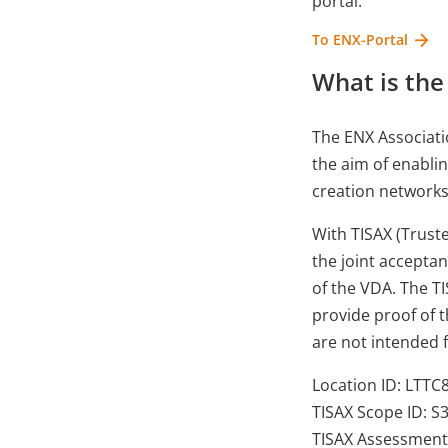
portal:
To ENX-Portal
What is the
The ENX Associati
the aim of enablin
creation networks
With TISAX (Trust
the joint accepta
of the VDA. The T
provide proof of t
are not intended f
Location ID: LTTC
TISAX Scope ID: S
TISAX Assessment