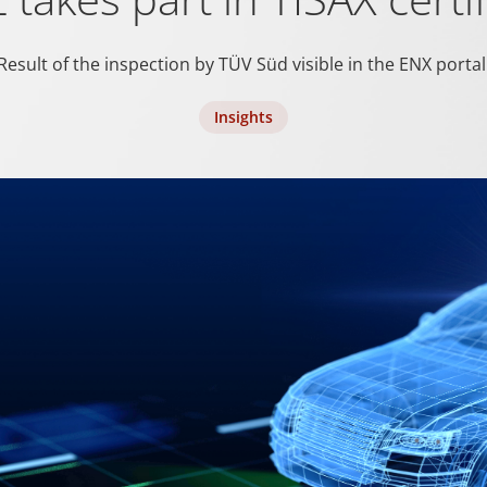
Result of the inspection by TÜV Süd visible in the ENX portal
prüfen, ob der Browser des Benutzers Cookies unterstützt.
Insights
rwendet, um zwischen Menschen und Bots zu unterscheiden. Dies ist
erichte über die Nutzung Ihrer Website zu erstellen.
pam zu erkennen und die Sicherheit der Webseite zu verbessern.
mungsstatus des Benutzers für Cookies auf der aktuellen Domäne.
mungsstatus des Benutzers für Cookies auf der aktuellen Domäne.