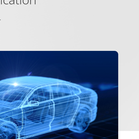
Maximale
Typ
Speicherdauer
.
1 Tag
HTTP-
Cookie
 vorteilhaft für die
1 Tag
HTTP-
Cookie
1 Jahr
HTTP-
Cookie
180 Tage
HTTP-
Cookie
1 Jahr
HTTP-
Cookie