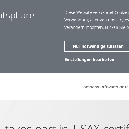
vatsphäre
Diese Website verwendet Cookies.
Verwendung aller von uns eingese
verändern möchten, klicken Sie b
Nur notwendige zulassen
Einstellungen bearbeiten
zen (1)
Statistiken (5)
Company
Software
Conte
ar zu machen, indem sie Grundfunktionen wie Seitennavigation und
t richtig funktionieren.
 takes part in TISAX certif