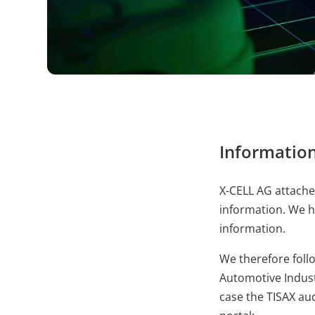
PHPSESSID
X-Cell
Behält die Zustände d
Information
X-CELL AG attaches
information. We h
information.
We therefore foll
Automotive Industr
case the TISAX aud