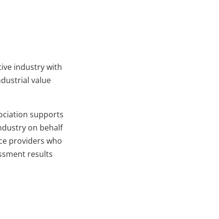
ive industry with
dustrial value
ociation supports
ndustry on behalf
ice providers who
essment results