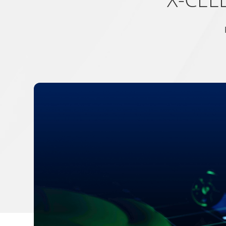
Name
Anbieter
Zweck
test_cookie
Google
Verwendet, um zu über
__cf_bm [x3]
Getapp
Dieser Cookie wird ve
LinkedIn
Website, um gültige B
Software
Advice
bcookie
LinkedIn
Wird verwendet, um S
li_gc
LinkedIn
Speichert den Zustim
CookieConsent
Cookiebot
Speichert den Zustim