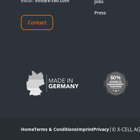
eMail:
info@x-cell.com
Jobs
Press
Contact
|
© X-CELL A
Home
Terms & Conditions
Imprint
Privacy