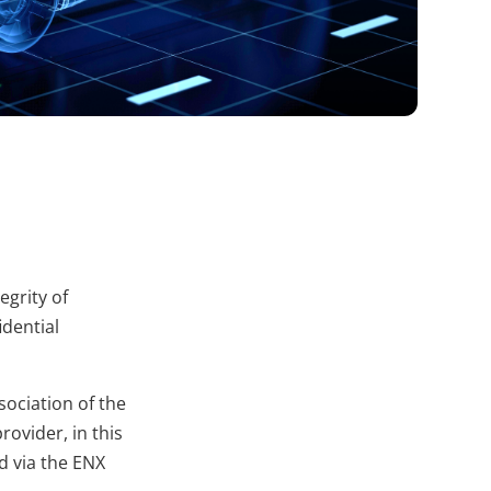
Sitzung
HTTP-
Cookie
egrity of
idential
ociation of the
rovider, in this
d via the ENX