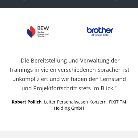
Cookies auf der
aktuellen Domäne.
PHPSESSID
X-Cell
Behält die
Sitzu
Zustände des
Benutzers bei allen
Seitenanfragen bei.
„Die Bereitstellung und Verwaltung der
Trainings in vielen verschiedenen Sprachen ist
unkompliziert und wir haben den Lernstand
und Projektfortschritt stets im Blick.“
Robert Pollich
, Leiter Personalwesen Konzern, FIXIT TM
Holding GmbH