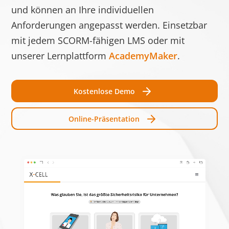
Speic
und können an Ihre individuellen
Anforderungen angepasst werden. Einsetzbar
test_cookie
Google
Verwendet, um zu
1 Tag
mit jedem SCORM-fähigen LMS oder mit
überprüfen, ob der
Browser des
unserer Lernplattform
AcademyMaker
.
Benutzers Cookies
unterstützt.
Kostenlose Demo
__cf_bm [x3]
Getapp
Dieser Cookie wird
1 Tag
LinkedIn
verwendet, um
Online-Präsentation
Software
zwischen
Advice
Menschen und Bots
zu unterscheiden.
Dies ist vorteilhaft
für die Website, um
gültige Berichte
über die Nutzung
Ihrer Website zu